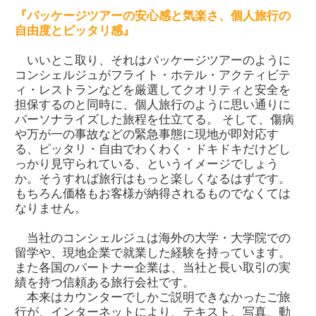
『パッケージツアーの安心感と気楽さ、個人旅行の
自由度とピッタリ感』
いいとこ取り、それはパッケージツアーのように
コンシェルジュがフライト・ホテル・アクティビテ
ィ・レストランなどを厳選してクオリティと安全を
担保するのと同時に、個人旅行のように思い通りに
パーソナライズした旅程を仕立てる。 そして、傷病
や万が一の事故などの緊急事態に現地が即対応す
る、ピッタリ・自由でわくわく・ドキドキだけどし
っかり見守られている、というイメージでしょう
か。そうすれば旅行はもっと楽しくなるはずです。
もちろん価格もお客様が納得されるものでなくては
なりません。
当社のコンシェルジュは海外の大学・大学院での
留学や、現地企業で就業した経験を持っています。
また各国のパートナー企業は、当社と長い取引の実
績を持つ信頼ある旅行会社です。
本来はカウンターでしかご説明できなかったご旅
行が、インターネットにより、テキスト、写真、動