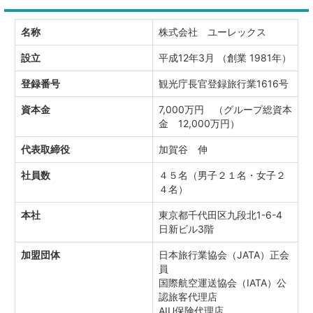
名称
株式会社 ユーレックス
設立
平成12年3月 （創業 1981年）
登録番号
観光庁長官登録旅行業1616号
資本金
7,000万円 （グループ総資本
金 12,000万円）
代表取締役
加賀谷 伸
社員数
４５名（男子２１名・女子２
４名）
本社
東京都千代田区九段北1-6-4
日新ビル3階
加盟団体
日本旅行業協会（JATA）正会
員
国際航空運送協会（IATA）公
認旅客代理店
AIU保険代理店