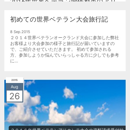
2016年世界ベテラン開催都市のアリ
カンテ（スペイン）ってどんなとこ
ろ？
初めての世界ベテラン大会旅行記
2年に1度行われる世界ベテラン卓球選手権。 2年後の
8 Sep.2015
2016年大会はスペインのアリカンテで開催されます。
２０１４世界ベテランオークランド大会に参加した弊社
一足先に次回の開催場所・アリカンテについてご紹介し
お客様より大会参加の様子と旅行記が届いていますの
ます。 アリカンテはスペインの...
で、ご紹介させていただきます。 初めて参加される
方、参加しようか悩んでいらっしゃる方に少しでも参考
に...
2015
Aug
26