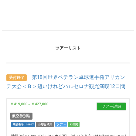
ツアーリスト
第18回世界ベテラン卓球選手権アリカン
受付終了
テ大会＜Ｂ＞短いけれどバルセロナ観光満喫12日間
￥419,000
～
￥427,000
ツアー詳細
航空券別途
商品番号 : 10907
出発地:成田
12日間
時間はないけれどバルセロナを楽しみたいとう方にはお勧めのショート