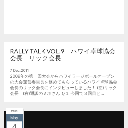
RALLY TALK VOL.9 ハワイ卓球協会
会長 リック会長
7 Dec.2011
2009年の第一回大会からハワイラージボールオープン
の大会運営委員長を務めてもらっているハワイ卓球協会
会長のリック会長にインタビューしました！ (左)リック
会長 (右)通訳のミホさん Ｑ１ 今回で３回目と...
2010
May
4