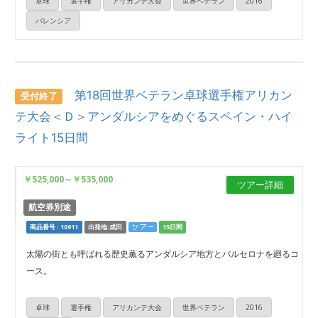
卓球
選手権
アリカンテ大会
世界ベテラン
2016
バレンシア
第18回世界ベテラン卓球選手権アリカン
受付終了
テ大会＜Ｄ＞アンダルシアをめぐるスペイン・ハイ
ライト15日間
￥525,000
～
￥535,000
ツアー詳細
航空券別途
商品番号 : 10911
出発地:成田
15日間
太陽の街とも呼ばれる歴史薫るアンダルシア地方とバルセロナを廻るコ
ース。
卓球
選手権
アリカンテ大会
世界ベテラン
2016