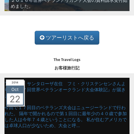
２０１６年世界ベテランアリカンテ大会の資料請求受付始
めました。
ツアーリストへ戻る
The Travel Logs
お客様旅行記
アメリカ、サンタローザ在住 フミ・クリステンセンさんよ
2014
り『第１７回世界ベテランオークランド大会体験記』が届き
Oct
ました！
22
今回で１７回目のベテランズ大会はニュージーランドで行わ
れた。 隔年で開かれるので第１回目に最年少の４０歳で参加
した人は今年７４歳ということになる。 私が住むアメリカで
は卓球人口が少ないため、大会と呼...