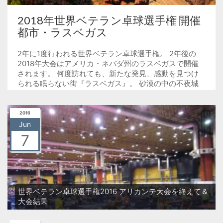
2018年世界ベテラン卓球選手権 開催
都市・ラスベガス
2年に1度行われる世界ベテラン卓球選手権。 2年後の
2018年大会はアメリカ・ネバダ州のラスベガスで開催
されます。 何度訪れても、新たな発見、感動を見つけ
られる眠らない街『ラスベガス』。 砂漠の中の不夜城
と...
2016
Jun
7
世界ベテラン卓球選手権2016 アリカンテ大会を終えて＆
大会結果