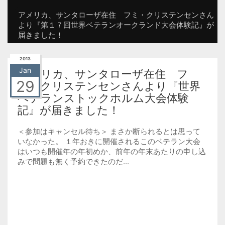
アメリカ、サンタローザ在住 フミ・クリステンセンさん
より『第１７回世界ベテランオークランド大会体験記』が
届きました！
2013
Jan
アメリカ、サンタローザ在住 フ
29
ミ・クリステンセンさんより『世界
ベテランストックホルム大会体験
記』が届きました！
＜参加はキャンセル待ち＞ まさか断られるとは思って
いなかった。 １年おきに開催されるこのベテラン大会
はいつも開催年の年初めか、前年の年末あたりの申し込
みで問題も無く予約できたのだ...