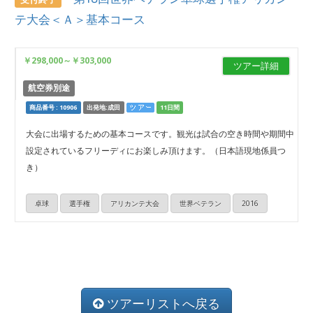
テ大会＜Ａ＞基本コース
￥298,000
～
￥303,000
ツアー詳細
航空券別途
商品番号 : 10906
出発地:成田
11日間
大会に出場するための基本コースです。観光は試合の空き時間や期間中
設定されているフリーディにお楽しみ頂けます。（日本語現地係員つ
き）
卓球
選手権
アリカンテ大会
世界ベテラン
2016
ツアーリストへ戻る