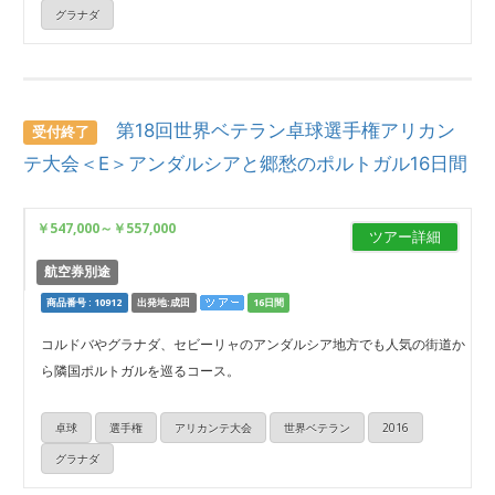
グラナダ
第18回世界ベテラン卓球選手権アリカン
受付終了
テ大会＜E＞アンダルシアと郷愁のポルトガル16日間
￥547,000
～
￥557,000
ツアー詳細
航空券別途
商品番号 : 10912
出発地:成田
16日間
コルドバやグラナダ、セビーリャのアンダルシア地方でも人気の街道か
ら隣国ポルトガルを巡るコース。
卓球
選手権
アリカンテ大会
世界ベテラン
2016
グラナダ