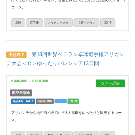
コース。
卓球
選手権
アリカンテ大会
世界ベテラン
2016
第18回世界ベテラン卓球選手権アリカン
受付終了
テ大会＜Ｃ＞ゆったりバレンシア13日間
￥446,000
～
￥454,000
ツアー詳細
航空券別途
商品番号 : 10910
出発地:成田
13日間
アリカンテから地中海沿岸沿いの3大都市をゆったりと観光するコー
ス。