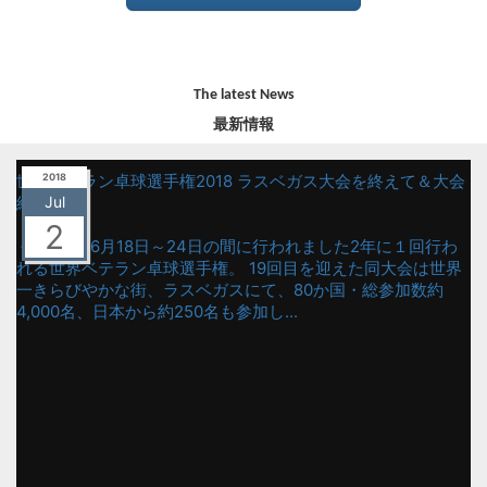
The latest News
最新情報
世界ベテラン卓球選手権2018 ラスベガス大会を終えて＆大会
2018
結果
Jul
2
平成30年6月18日～24日の間に行われました2年に１回行わ
れる世界ベテラン卓球選手権。 19回目を迎えた同大会は世界
一きらびやかな街、ラスベガスにて、80か国・総参加数約
4,000名、日本から約250名も参加し...