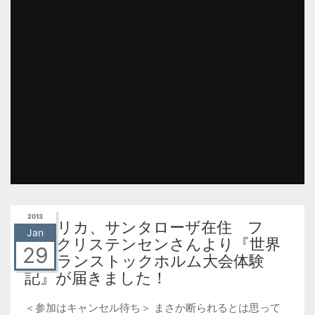
2013
アメリカ、サンタローザ在住 フ
Jan
ミ・クリステンセンさんより『世界
29
ベテランストックホルム大会体験
記』が届きました！
＜参加はキャンセル待ち＞ まさか断られるとは思って