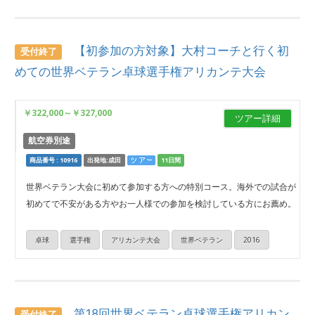
【初参加の方対象】大村コーチと行く初
受付終了
めての世界ベテラン卓球選手権アリカンテ大会
￥322,000
～
￥327,000
ツアー詳細
航空券別途
商品番号 : 10916
出発地:成田
11日間
世界ベテラン大会に初めて参加する方への特別コース。海外での試合が
初めてで不安がある方やお一人様での参加を検討している方にお薦め。
卓球
選手権
アリカンテ大会
世界ベテラン
2016
第18回世界ベテラン卓球選手権アリカン
受付終了